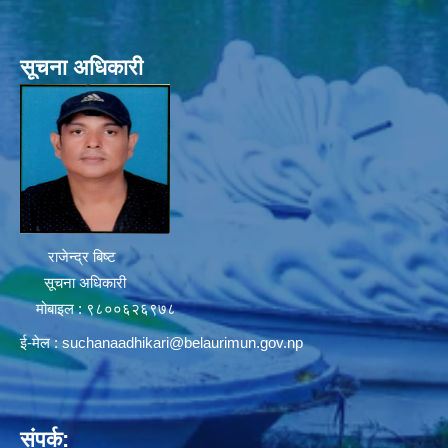
सूचना अधिकारी
राजेन्द्र बिष्ट
सूचना अधिकारी
मोबाइल : ९८००६२६९७८
ई-मेल :
suchanaadhikari@belaurimun.gov.np
संपर्क: