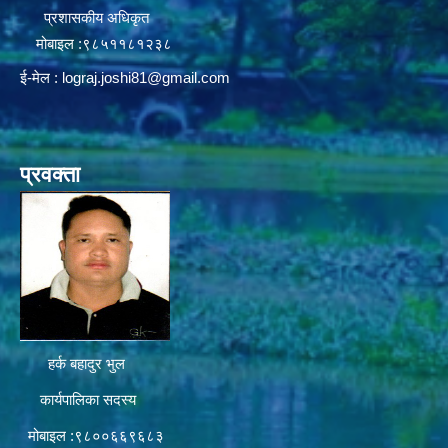
प्रशासकीय अधिकृत
मोबाइल :९८५११८१२३८
ई-मेल :
lograj.joshi81@gmail.com
प्रवक्ता
हर्क बहादुर भुल
कार्यपालिका सदस्य
मोबाइल :९८००६६९६८३