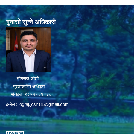
गुनासो सुन्ने अधिकारी
लोगराज जोशी
प्रशासकीय अधिकृत
मोबाइल :९८५११८१२३८
ई-मेल :
lograj.joshi81@gmail.com
प्रवक्ता