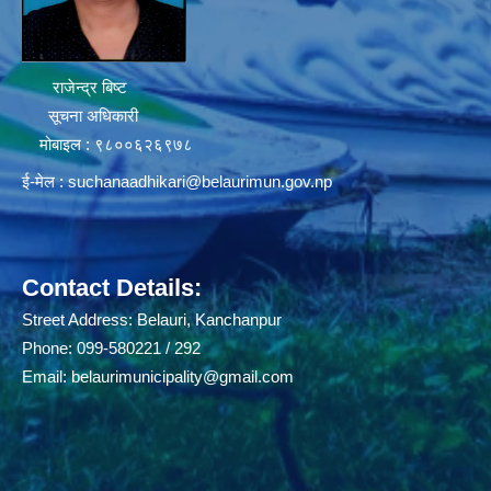
राजेन्द्र बिष्ट
सूचना अधिकारी
मोबाइल : ९८००६२६९७८
ई-मेल :
suchanaadhikari@belaurimun.gov.np
Contact Details:
Street Address: Belauri, Kanchanpur
Phone: 099-580221 / 292
Email:
belaurimunicipality@gmail.com