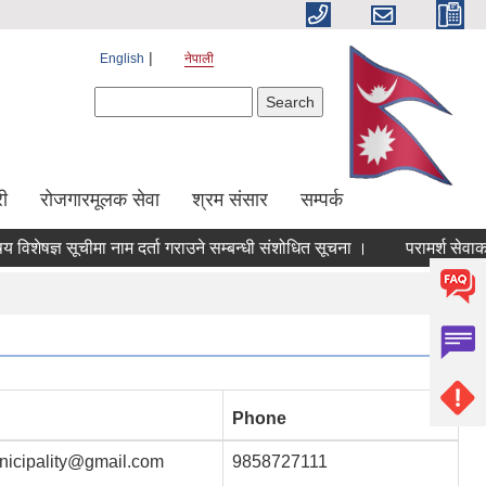
English
नेपाली
Search form
Search
ी
रोजगारमूलक सेवा
श्रम संसार
सम्पर्क
शेषज्ञ सूचीमा नाम दर्ता गराउने सम्बन्धी संशोधित सूचना ।
परामर्श सेवाका ल
Phone
nicipality@gmail.com
9858727111