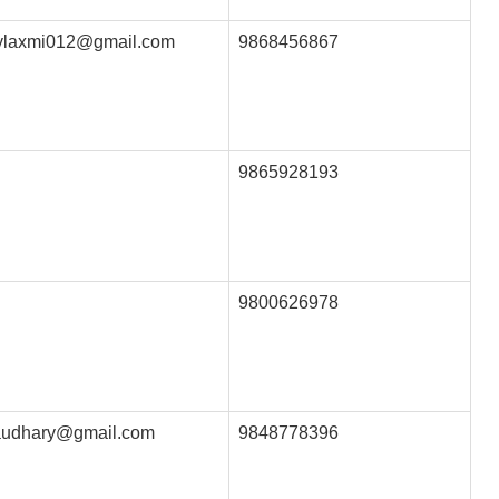
ylaxmi012@gmail.com
9868456867
9865928193
9800626978
audhary@gmail.com
9848778396