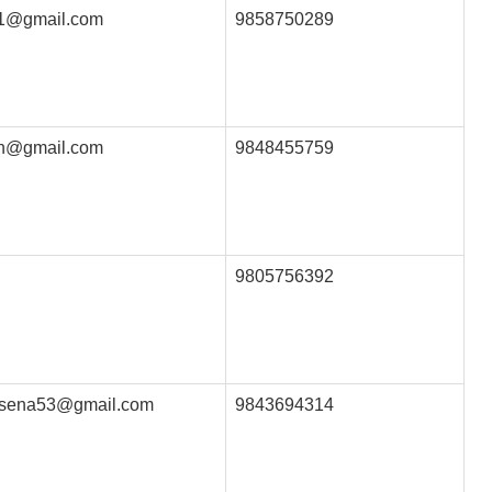
1@gmail.com
9858750289
mn@gmail.com
9848455759
9805756392
ilsena53@gmail.com
9843694314