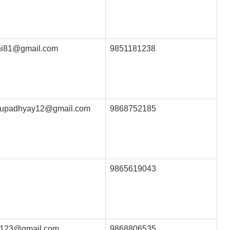
shi81@gmail.com
9851181238
upadhyay12@gmail.com
9868752185
9865619043
b123@gmail.com
9868806535