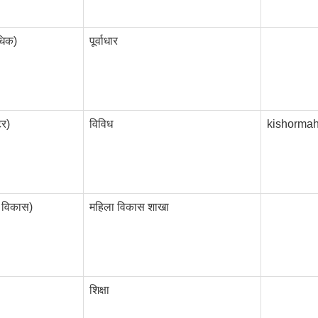
िधिक)
पूर्वाधार
टर)
विविध
kishorma
ा विकास)
महिला विकास शाखा
शिक्षा