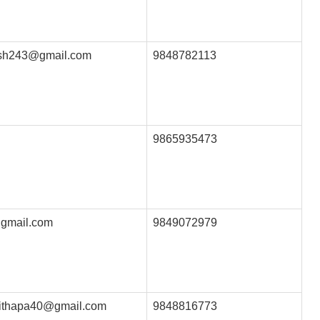
esh243@gmail.com
9848782113
9865935473
gmail.com
9849072979
ithapa40@gmail.com
9848816773