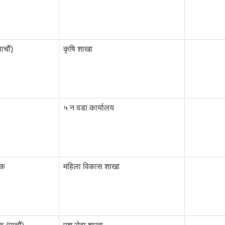
ाचौं)
कृषि शाखा
५ न वडा कार्यालय
षक
महिला विकास शाखा