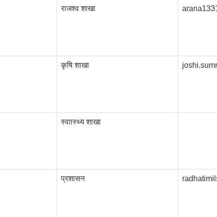
राजश्व शाखा
arana133
कृषि शाखा
joshi.su
स्वाास्थ्य शाखा
प्रशासन
radhatim