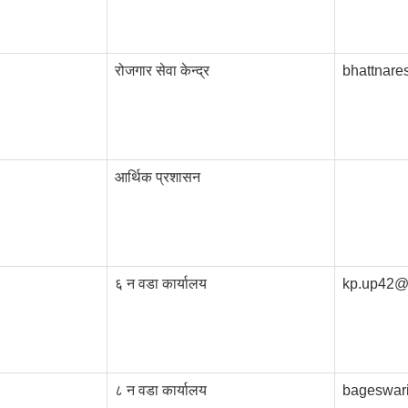
रोजगार सेवा केन्द्र
bhattnar
आर्थिक प्रशासन
६ न वडा कार्यालय
kp.up42@
८ न वडा कार्यालय
bageswar