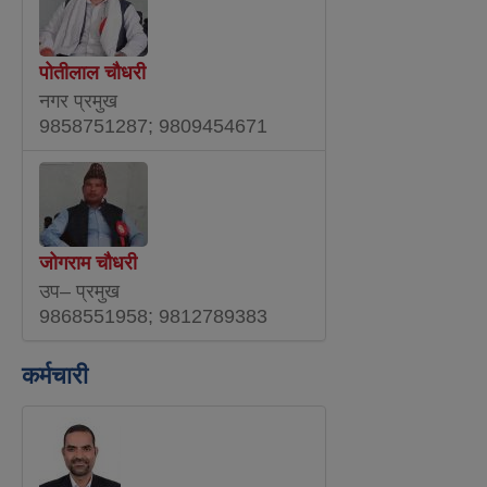
पोतीलाल चौधरी
नगर प्रमुख
9858751287; 9809454671
जोगराम चौधरी
उप– प्रमुख
9868551958; 9812789383
कर्मचारी