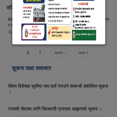
संक्षिप्त परिचय
बेलौरी नगरपालिका नगरकार्यपालिकाको कार्यालय, कंचनपुरको स्वरुप
र प्रकृति :
Read more
about संक्षिप्त परिचय
English
Pages
1
2
next ›
last »
सूचना तथा समाचार
विषय विशेषज्ञ सूचीमा नाम दर्ता गराउने सम्बन्धी संशोधित सूचना
।
परामर्श सेवाका लागि सिलबन्दी प्रस्ताव आह्वानको सूचना ।