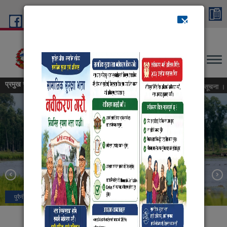
Skip to main content
×
English
नेपाली
बेलौरी नगरपालिका
"समृद्ध बेलौरी निर्माणको मूल आधार: दिगो कृषि, पर्यटन,व्यापार र
उत्थानशील पूर्वाधार"
प्रमुख समाचार::
न्धी संशोधित सूचना ।
परामर्श सेवाका लागि सिलबन्दी प्रस्ताव आह्वानको सूचना ।
सोभा ताल
पुरैनी ताल
नगरपालिकाको कार्यालय