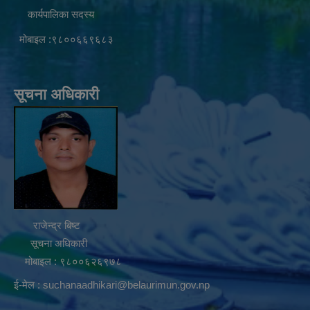
कार्यपालिका सदस्य
मोबाइल :९८००६६९६८३
सूचना अधिकारी
राजेन्द्र बिष्ट
सूचना अधिकारी
मोबाइल : ९८००६२६९७८
ई-मेल :
suchanaadhikari@belaurimun.gov.np