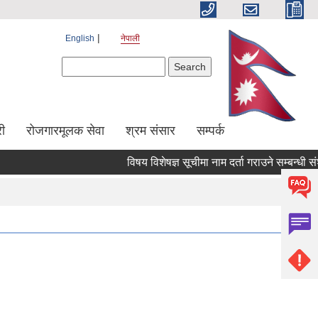
English
नेपाली
Search form
Search
ी
रोजगारमूलक सेवा
श्रम संसार
सम्पर्क
विषय विशेषज्ञ सूचीमा नाम दर्ता गराउने सम्बन्धी संशोध