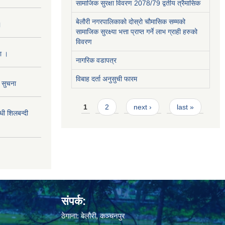
सामाजिक सुरक्षा विवरण 2078/79 द्वतीय त्रैमासिक
बेलौरी नगरपालिकाको दोस्रो चौमासिक सम्मको
।
सामाजिक सुरक्ष्या भत्ता प्राप्त गर्ने लाभ ग्राही हरुको
विवरण
ा ।
नागरिक वडापत्र
विबाह दर्ता अनुसुची फारम
ो सुचना
Pages
1
2
next ›
last »
 शिलबन्दी
संपर्क:
ठेगाना: बेलौरी, कञ्चनपुर