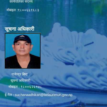
कार्यपालिका सदस्य
मोबाइल :९८००६६९६८३
सूचना अधिकारी
राजेन्द्र बिष्ट
सूचना अधिकारी
मोबाइल : ९८००६२६९७८
ई-मेल :
suchanaadhikari@belaurimun.gov.np