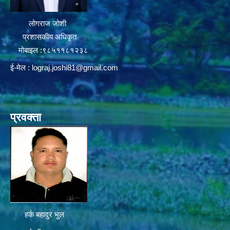
लोगराज जोशी
प्रशासकीय अधिकृत
मोबाइल :९८५११८१२३८
ई-मेल :
lograj.joshi81@gmail.com
प्रवक्ता
हर्क बहादुर भुल