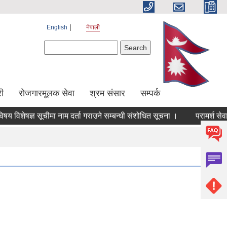
English
नेपाली
Search form
Search
ी
रोजगारमूलक सेवा
श्रम संसार
सम्पर्क
िशेषज्ञ सूचीमा नाम दर्ता गराउने सम्बन्धी संशोधित सूचना ।
परामर्श सेवाका 