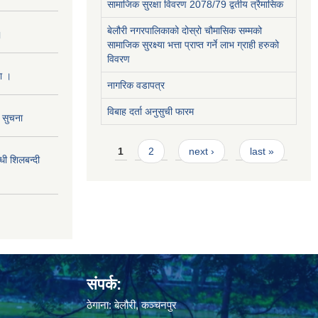
सामाजिक सुरक्षा विवरण 2078/79 द्वतीय त्रैमासिक
बेलौरी नगरपालिकाको दोस्रो चौमासिक सम्मको
।
सामाजिक सुरक्ष्या भत्ता प्राप्त गर्ने लाभ ग्राही हरुको
विवरण
ा ।
नागरिक वडापत्र
विबाह दर्ता अनुसुची फारम
ो सुचना
Pages
1
2
next ›
last »
 शिलबन्दी
संपर्क:
ठेगाना: बेलौरी, कञ्चनपुर