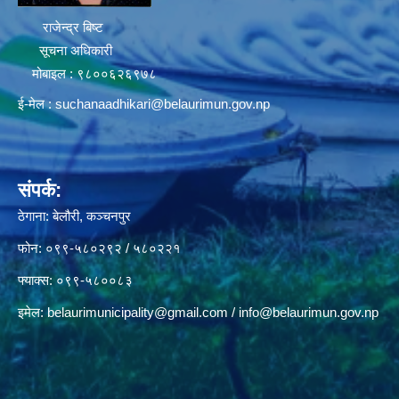
राजेन्द्र बिष्ट
सूचना अधिकारी
मोबाइल : ९८००६२६९७८
ई-मेल :
suchanaadhikari@belaurimun.gov.np
संपर्क:
ठेगाना: बेलौरी, कञ्चनपुर
फोन: ०९९-५८०२९२ / ५८०२२१
फ्याक्स: ०९९-५८००८३
इमेल:
belaurimunicipality@gmail.com
/
info@belaurimun.gov.np