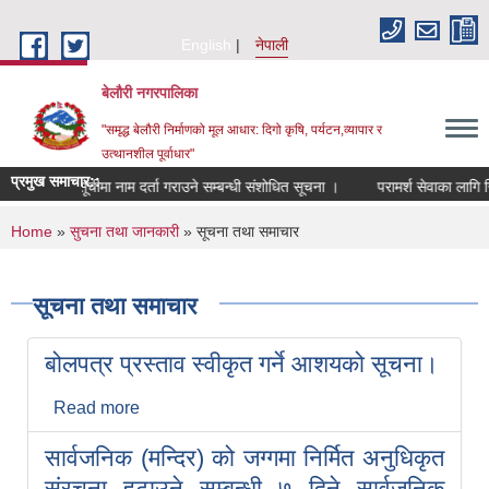
Skip to main content
English
नेपाली
बेलौरी नगरपालिका
"समृद्ध बेलौरी निर्माणको मूल आधार: दिगो कृषि, पर्यटन,व्यापार र
उत्थानशील पूर्वाधार"
प्रमुख समाचार::
िशेषज्ञ सूचीमा नाम दर्ता गराउने सम्बन्धी संशोधित सूचना ।
परामर्श सेवाका लागि सिलबन्
You are here
Home
»
सुचना तथा जानकारी
» सूचना तथा समाचार
सूचना तथा समाचार
बोलपत्र प्रस्ताव स्वीकृत गर्ने आशयको सूचना।
Read more
about बोलपत्र प्रस्ताव स्वीकृत गर्ने आशयको
सूचना।
सार्वजनिक (मन्दिर) को जग्गमा निर्मित अनुधिकृत
संरचना हटाउने सम्बन्धी ७ दिने सार्वजनिक