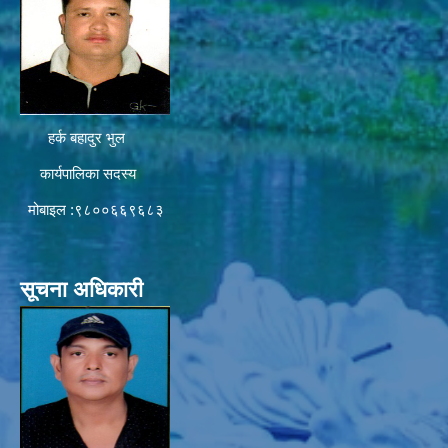
हर्क बहादुर भुल
कार्यपालिका सदस्य
मोबाइल :९८००६६९६८३
सूचना अधिकारी