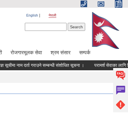
English
नेपाली
Search form
Search
ी
रोजगारमूलक सेवा
श्रम संसार
सम्पर्क
चीमा नाम दर्ता गराउने सम्बन्धी संशोधित सूचना ।
परामर्श सेवाका लागि सिलबन