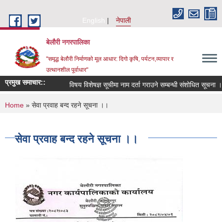
Skip to main content
English
नेपाली
बेलौरी नगरपालिका
"समृद्ध बेलौरी निर्माणको मूल आधार: दिगो कृषि, पर्यटन,व्यापार र
उत्थानशील पूर्वाधार"
प्रमुख समाचार::
विषय विशेषज्ञ सूचीमा नाम दर्ता गराउने सम्बन्धी संशोधित सूचना ।
You are here
Home
» सेवा प्रवाह बन्द रहने सूचना ।।
सेवा प्रवाह बन्द रहने सूचना ।।