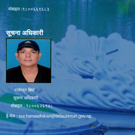
मोबाइल :९८००६६९६८३
सूचना अधिकारी
राजेन्द्र बिष्ट
सूचना अधिकारी
मोबाइल : ९८००६२६९७८
ई-मेल :
suchanaadhikari@belaurimun.gov.np