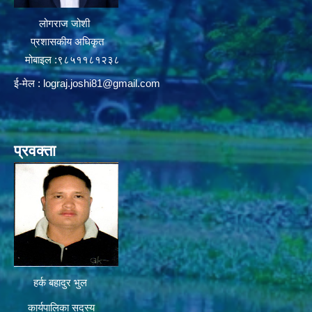
लोगराज जोशी
प्रशासकीय अधिकृत
मोबाइल :९८५११८१२३८
ई-मेल :
lograj.joshi81@gmail.com
प्रवक्ता
हर्क बहादुर भुल
कार्यपालिका सदस्य