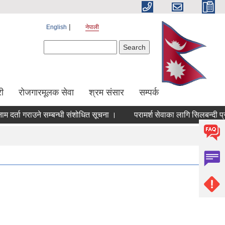
English
नेपाली
Search form
Search
ी
रोजगारमूलक सेवा
श्रम संसार
सम्पर्क
्ता गराउने सम्बन्धी संशोधित सूचना ।
परामर्श सेवाका लागि सिलबन्दी प्रस्त