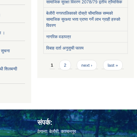
सामाजिक सुरक्षा विवरण 2078/79 द्वतीय त्रैमासिक
बेलौरी नगरपालिकाको दोस्रो चौमासिक सम्मको
।
सामाजिक सुरक्ष्या भत्ता प्राप्त गर्ने लाभ ग्राही हरुको
विवरण
ा ।
नागरिक वडापत्र
विबाह दर्ता अनुसुची फारम
ो सुचना
Pages
1
2
next ›
last »
 शिलबन्दी
संपर्क:
ठेगाना: बेलौरी, कञ्चनपुर