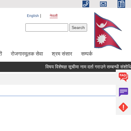
English
नेपाली
Search form
Search
ी
रोजगारमूलक सेवा
श्रम संसार
सम्पर्क
विषय विशेषज्ञ सूचीमा नाम दर्ता गराउने सम्बन्धी संशोधित स