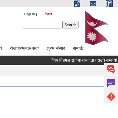
English
नेपाली
Search form
Search
ी
रोजगारमूलक सेवा
श्रम संसार
सम्पर्क
विषय विशेषज्ञ सूचीमा नाम दर्ता गराउने सम्बन्धी सं