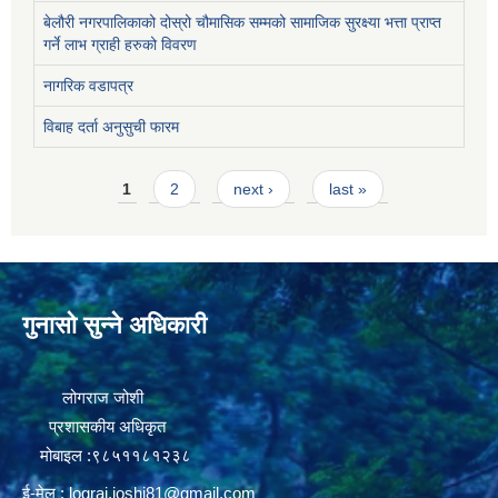
बेलौरी नगरपालिकाको दोस्रो चौमासिक सम्मको सामाजिक सुरक्ष्या भत्ता प्राप्त
गर्ने लाभ ग्राही हरुको विवरण
नागरिक वडापत्र
विबाह दर्ता अनुसुची फारम
Pages
1
2
next ›
last »
गुनासो सुन्ने अधिकारी
लोगराज जोशी
प्रशासकीय अधिकृत
मोबाइल :९८५११८१२३८
ई-मेल :
lograj.joshi81@gmail.com