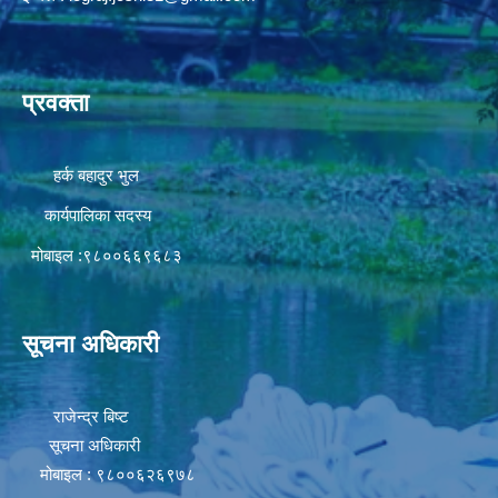
प्रवक्ता
हर्क बहादुर भुल
कार्यपालिका सदस्य
मोबाइल :९८००६६९६८३
सूचना अधिकारी
राजेन्द्र बिष्ट
सूचना अधिकारी
मोबाइल : ९८००६२६९७८