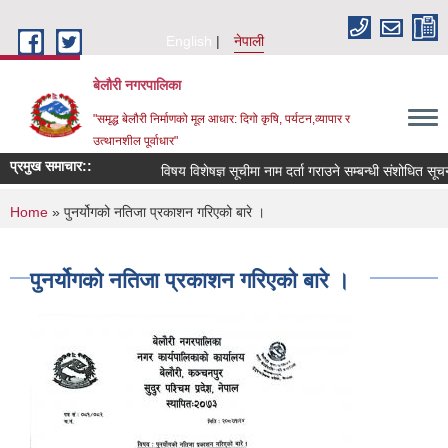
Skip to main content
English
नेपाली
बेलौरी नगरपालिका
"समृद्ध बेलौरी निर्माणको मूल आधार: दिगो कृषि, पर्यटन,व्यापार र
उत्थानशील पूर्वाधार"
प्रमुख समाचार::
विषय विशेषज्ञ सूचीमा नाम दर्ता गराउने सम्बन्धी संशोधित सूचना ।
You are here
Home
» पुनर्योगको नतिजा प्रकाशन गरिएको बारे ।
पुनर्योगको नतिजा प्रकाशन गरिएको बारे ।