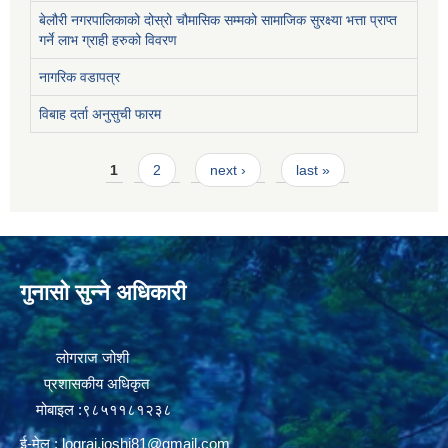
बेलौरी नगरपालिकाको दोस्रो चौमासिक सम्मको सामाजिक सुरक्ष्या भत्ता प्राप्त
गर्ने लाभ ग्राही हरुको विवरण
नागरिक वडापत्र
विबाह दर्ता अनुसुची फारम
Pages
1
2
next ›
last »
गुनासो सुन्ने अधिकारी
लोगराज जोशी
प्रशासकीय अधिकृत
मोबाइल :९८५११८१२३८
ई-मेल :
lograj.joshi81@gmail.com