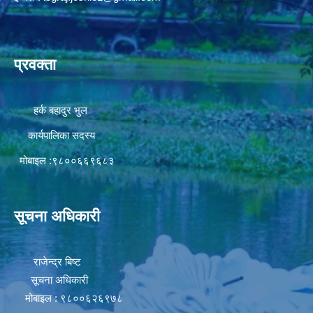
प्रवक्ता
हर्क बहादुर भुल
कार्यपालिका सदस्य
मोबाइल :९८००६६९६८३
सूचना अधिकारी
राजेन्द्र बिष्ट
सूचना अधिकारी
मोबाइल : ९८००६२६९७८