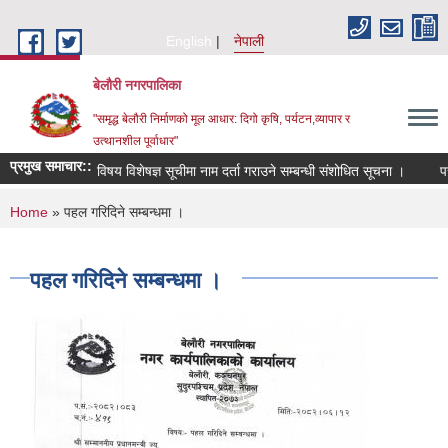
Skip to main content
English
नेपाली
बेलौरी नगरपालिका
"समृद्ध बेलौरी निर्माणको मूल आधार: दिगो कृषि, पर्यटन,व्यापार र
उत्थानशील पूर्वाधार"
प्रमुख समाचार::
विषय विशेषज्ञ सूचीमा नाम दर्ता गराउने सम्बन्धी संशोधित सूचना ।
परामर्
You are here
Home
» पहल गरिदिने सम्बन्धमा ।
पहल गरिदिने सम्बन्धमा ।