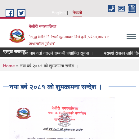
Skip to main content
English
नेपाली
बेलौरी नगरपालिका
"समृद्ध बेलौरी निर्माणको मूल आधार: दिगो कृषि, पर्यटन,व्यापार र
उत्थानशील पूर्वाधार"
प्रमुख समाचार::
ेषज्ञ सूचीमा नाम दर्ता गराउने सम्बन्धी संशोधित सूचना ।
परामर्श सेवाका लागि सिलबन्दी
You are here
Home
» नया‌ बर्ष २०८१ को शुभकामना सन्देश ।
नया‌ बर्ष २०८१ को शुभकामना सन्देश ।