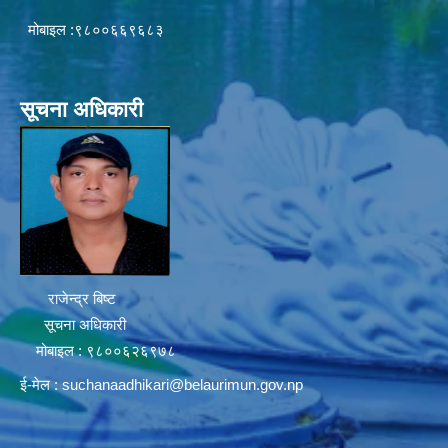
मोबाइल :९८००६६९६८३
सूचना अधिकारी
राजेन्द्र बिष्ट
सूचना अधिकारी
मोबाइल : ९८००६२६९७८
ई-मेल :
suchanaadhikari@belaurimun.gov.np