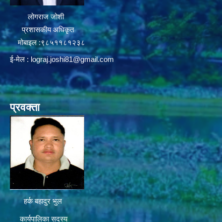
लोगराज जोशी
प्रशासकीय अधिकृत
मोबाइल :९८५११८१२३८
ई-मेल :
lograj.joshi81@gmail.com
प्रवक्ता
हर्क बहादुर भुल
कार्यपालिका सदस्य