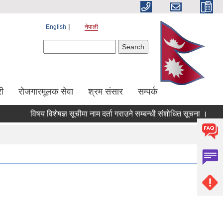
English
नेपाली
Search form
Search
ी
रोजगारमूलक सेवा
श्रम संसार
सम्पर्क
विषय विशेषज्ञ सूचीमा नाम दर्ता गराउने सम्बन्धी संशोधित सूचना ।
पराम