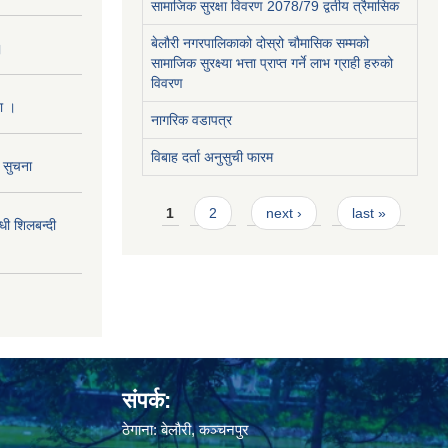
सामाजिक सुरक्षा विवरण 2078/79 द्वतीय त्रैमासिक
बेलौरी नगरपालिकाको दोस्रो चौमासिक सम्मको
।
सामाजिक सुरक्ष्या भत्ता प्राप्त गर्ने लाभ ग्राही हरुको
विवरण
ा ।
नागरिक वडापत्र
विबाह दर्ता अनुसुची फारम
ो सुचना
Pages
1
2
next ›
last »
 शिलबन्दी
संपर्क:
ठेगाना: बेलौरी, कञ्चनपुर