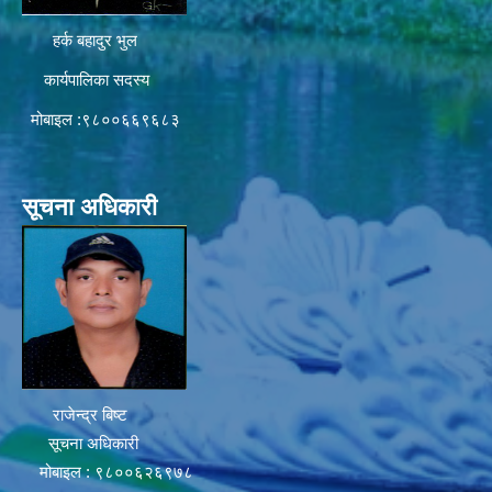
हर्क बहादुर भुल
कार्यपालिका सदस्य
मोबाइल :९८००६६९६८३
सूचना अधिकारी
राजेन्द्र बिष्ट
सूचना अधिकारी
मोबाइल : ९८००६२६९७८