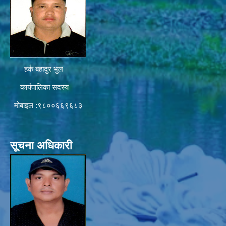
हर्क बहादुर भुल
कार्यपालिका सदस्य
मोबाइल :९८००६६९६८३
सूचना अधिकारी