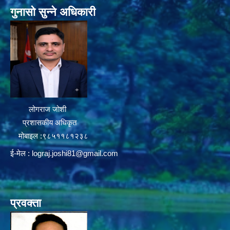
गुनासो सुन्ने अधिकारी
लोगराज जोशी
प्रशासकीय अधिकृत
मोबाइल :९८५११८१२३८
ई-मेल :
lograj.joshi81@gmail.com
प्रवक्ता