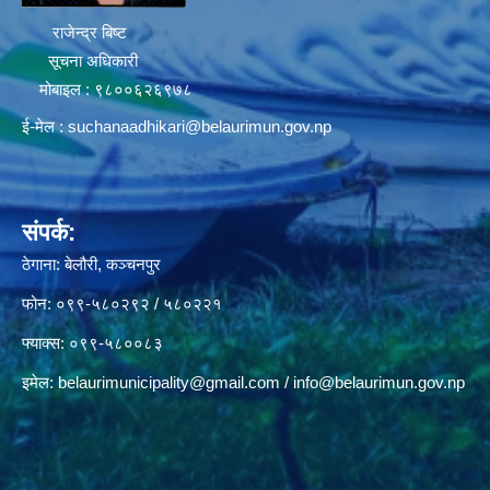
राजेन्द्र बिष्ट
सूचना अधिकारी
मोबाइल : ९८००६२६९७८
ई-मेल :
suchanaadhikari@belaurimun.gov.np
संपर्क:
ठेगाना: बेलौरी, कञ्चनपुर
फोन: ०९९-५८०२९२ / ५८०२२१
फ्याक्स: ०९९-५८००८३
इमेल:
belaurimunicipality@gmail.com
/
info@belaurimun.gov.np