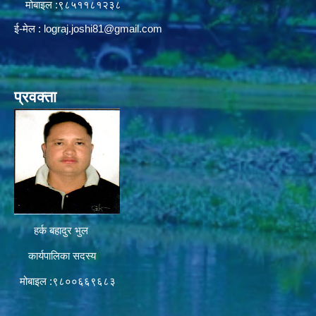
मोबाइल :९८५११८१२३८
ई-मेल :
lograj.joshi81@gmail.com
प्रवक्ता
हर्क बहादुर भुल
कार्यपालिका सदस्य
मोबाइल :९८००६६९६८३