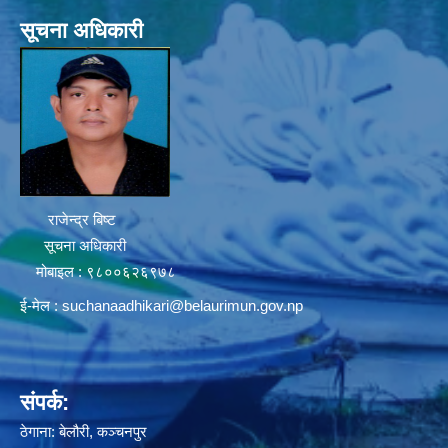
सूचना अधिकारी
राजेन्द्र बिष्ट
सूचना अधिकारी
मोबाइल : ९८००६२६९७८
ई-मेल :
suchanaadhikari@belaurimun.gov.np
संपर्क:
ठेगाना: बेलौरी, कञ्चनपुर