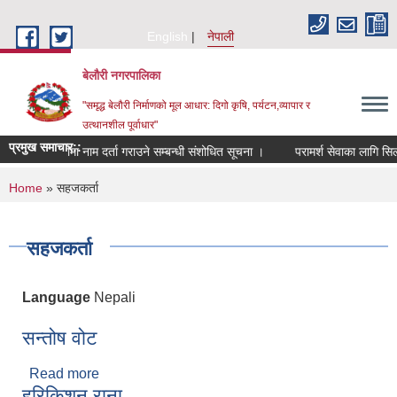
Skip to main content
English
नेपाली
बेलौरी नगरपालिका
"समृद्ध बेलौरी निर्माणको मूल आधार: दिगो कृषि, पर्यटन,व्यापार र
उत्थानशील पूर्वाधार"
प्रमुख समाचार::
शेषज्ञ सूचीमा नाम दर्ता गराउने सम्बन्धी संशोधित सूचना ।
परामर्श सेवाका लागि सिलबन्दी
You are here
Home
» सहजकर्ता
सहजकर्ता
Language
Nepali
सन्तोष वोट
Read more
about सन्तोष वोट
हरिकिशन राना