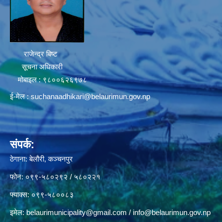
राजेन्द्र बिष्ट
सूचना अधिकारी
मोबाइल : ९८००६२६९७८
ई-मेल :
suchanaadhikari@belaurimun.gov.np
संपर्क:
ठेगाना: बेलौरी, कञ्चनपुर
फोन: ०९९-५८०२९२ / ५८०२२१
फ्याक्स: ०९९-५८००८३
इमेल:
belaurimunicipality@gmail.com
/
info@belaurimun.gov.np