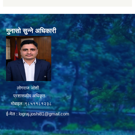
गुनासो सुन्ने अधिकारी
लोगराज जोशी
प्रशासकीय अधिकृत
मोबाइल :९८५११८१२३८
ई-मेल :
lograj.joshi81@gmail.com