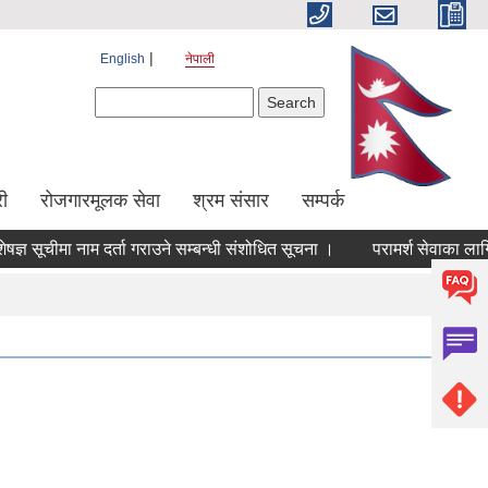
English
नेपाली
Search form
Search
ी
रोजगारमूलक सेवा
श्रम संसार
सम्पर्क
 सूचीमा नाम दर्ता गराउने सम्बन्धी संशोधित सूचना ।
परामर्श सेवाका लागि सि