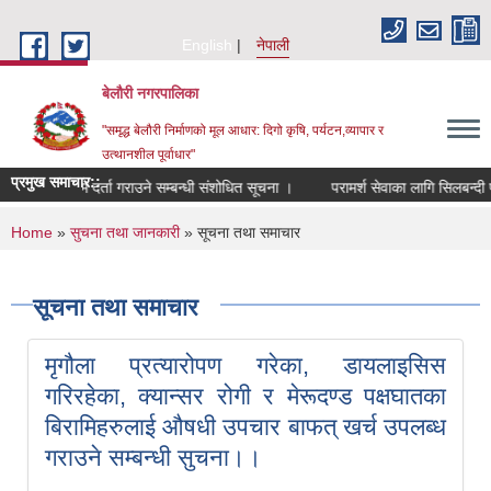
Skip to main content
English
नेपाली
बेलौरी नगरपालिका
"समृद्ध बेलौरी निर्माणको मूल आधार: दिगो कृषि, पर्यटन,व्यापार र
उत्थानशील पूर्वाधार"
प्रमुख समाचार::
ूचीमा नाम दर्ता गराउने सम्बन्धी संशोधित सूचना ।
परामर्श सेवाका लागि सिलबन्दी प्रस्त
You are here
Home
»
सुचना तथा जानकारी
» सूचना तथा समाचार
सूचना तथा समाचार
मृगौला प्रत्यारोपण गरेका, डायलाइसिस
गरिरहेका, क्यान्सर रोगी र मेरूदण्ड पक्षघातका
बिरामिहरुलाई औषधी उपचार बाफत् खर्च उपलब्ध
गराउने सम्बन्धी सुचना।।