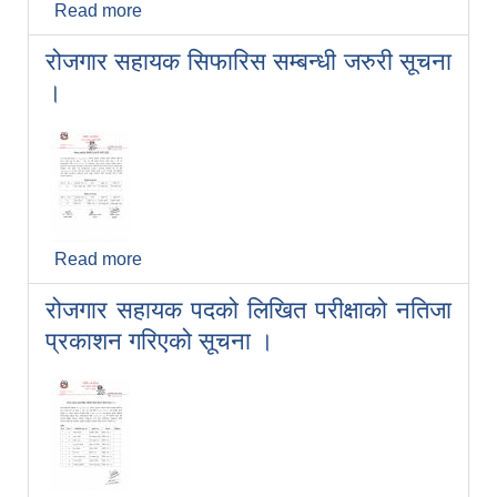
Read more
about मृगौला प्रत्यारोपण गरेका, डायलाइसिस
गरिरहेका, क्यान्सर रोगी र मेरूदण्ड पक्षघातका
रोजगार सहायक सिफारिस सम्बन्धी जरुरी सूचना
बिरामिहरुलाई औषधी उपचार बाफत् खर्च उपलब्ध
गराउने सम्बन्धी सुचना।।
।
Read more
about रोजगार सहायक सिफारिस सम्बन्धी जरुरी
सूचना ।
रोजगार सहायक पदको लिखित परीक्षाको नतिजा
प्रकाशन गरिएको सूचना ।