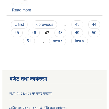
Read more
about तथ्याङ्क संकलन सम्बन्धी सार्वजनिक सूचना
Pages
« first
‹ previous
…
43
44
45
46
47
48
49
50
51
…
next ›
last »
बजेट तथा कार्यक्रम
आ.व. २०८३/०८४ को बजेट वक्तव्य
आर्थिक वर्ष २०८३।०८४ को नीति तथा कार्यक्रम