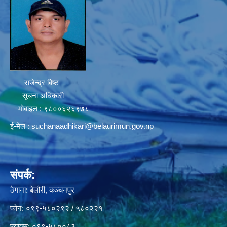
राजेन्द्र बिष्ट
सूचना अधिकारी
मोबाइल : ९८००६२६९७८
ई-मेल :
suchanaadhikari@belaurimun.gov.np
संपर्क:
ठेगाना: बेलौरी, कञ्चनपुर
फोन: ०९९-५८०२९२ / ५८०२२१
फ्याक्स: ०९९-५८००८३