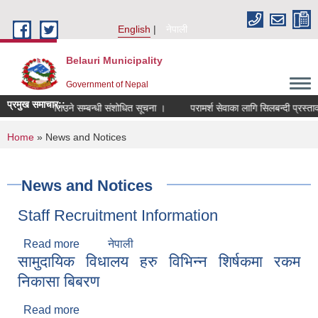
Skip to main content
English
नेपाली
Belauri Municipality
Government of Nepal
प्रमुख समाचार::
 नाम दर्ता गराउने सम्बन्धी संशोधित सूचना ।
परामर्श सेवाका लागि सिलबन्दी प्रस्ताव आह
You are here
Home
» News and Notices
News and Notices
Staff Recruitment Information
Read more
about Staff Recruitment Information
नेपाली
सामुदायिक विधालय हरु विभिन्न शिर्षकमा रकम
निकासा बिबरण
Read more
about सामुदायिक विधालय हरु विभिन्न शिर्षकमा रकम