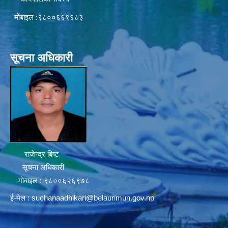
मोबाइल :९८००६६९६८३
सूचना अधिकारी
राजेन्द्र बिष्ट
सूचना अधिकारी
मोबाइल : ९८००६२६९७८
ई-मेल :
suchanaadhikari@belaurimun.gov.np