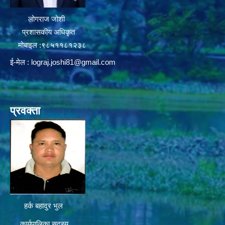
लोगराज जोशी
प्रशासकीय अधिकृत
मोबाइल :९८५११८१२३८
ई-मेल :
lograj.joshi81@gmail.com
प्रवक्ता
हर्क बहादुर भुल
कार्यपालिका सदस्य