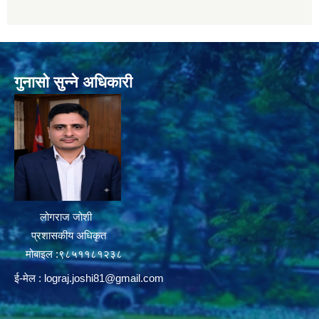
गुनासो सुन्ने अधिकारी
लोगराज जोशी
प्रशासकीय अधिकृत
मोबाइल :९८५११८१२३८
ई-मेल :
lograj.joshi81@gmail.com