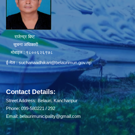
राजेन्द्र बिष्ट
सूचना अधिकारी
मोबाइल : ९८००६२६९७८
ई-मेल :
suchanaadhikari@belaurimun.gov.np
Contact Details:
Street Address: Belauri, Kanchanpur
Phone: 099-580221 / 292
Email:
belaurimunicipality@gmail.com