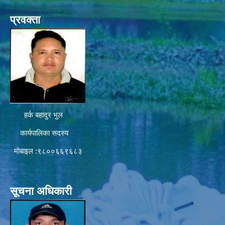
प्रवक्ता
हर्क बहादुर भुल
कार्यपालिका सदस्य
मोबाइल :९८००६६९६८३
सूचना अधिकारी