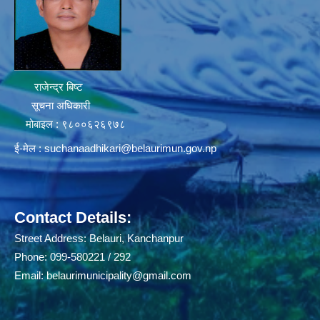
राजेन्द्र बिष्ट
सूचना अधिकारी
मोबाइल : ९८००६२६९७८
ई-मेल :
suchanaadhikari@belaurimun.gov.np
Contact Details:
Street Address: Belauri, Kanchanpur
Phone: 099-580221 / 292
Email:
belaurimunicipality@gmail.com