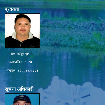
प्रवक्ता
हर्क बहादुर भुल
कार्यपालिका सदस्य
मोबाइल :९८००६६९६८३
सूचना अधिकारी