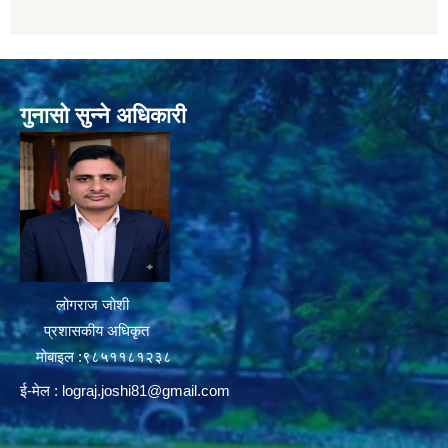
गुनासो सुन्ने अधिकारी
लोगराज जोशी
प्रशासकीय अधिकृत
मोबाइल :९८५११८१२३८
ई-मेल :
lograj.joshi81@gmail.com