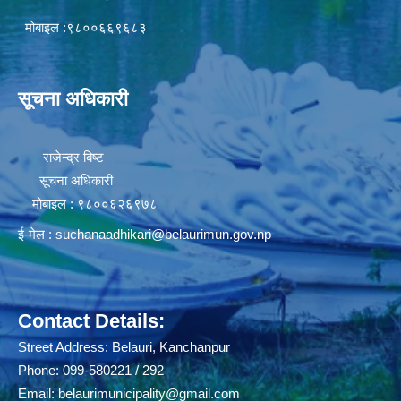
मोबाइल :९८००६६९६८३
सूचना अधिकारी
राजेन्द्र बिष्ट
सूचना अधिकारी
मोबाइल : ९८००६२६९७८
ई-मेल :
suchanaadhikari@belaurimun.gov.np
Contact Details:
Street Address: Belauri, Kanchanpur
Phone: 099-580221 / 292
Email:
belaurimunicipality@gmail.com