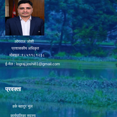
लोगराज जोशी
प्रशासकीय अधिकृत
मोबाइल :९८५११८१२३८
ई-मेल :
lograj.joshi81@gmail.com
प्रवक्ता
हर्क बहादुर भुल
कार्यपालिका सदस्य