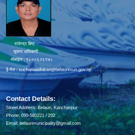
राजेन्द्र बिष्ट
सूचना अधिकारी
मोबाइल : ९८००६२६९७८
ई-मेल :
suchanaadhikari@belaurimun.gov.np
Contact Details:
Street Address: Belauri, Kanchanpur
Phone: 099-580221 / 292
Email:
belaurimunicipality@gmail.com