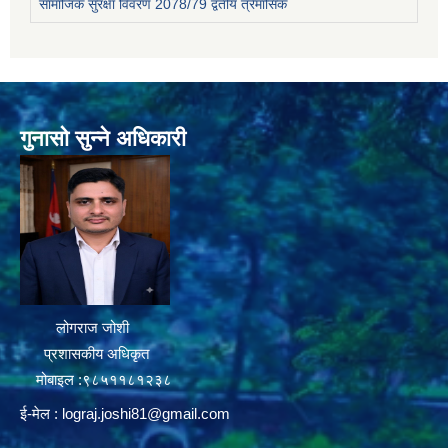
सामाजिक सुरक्षा विवरण 2078/79 द्वतीय त्रैमासिक
गुनासो सुन्ने अधिकारी
लोगराज जोशी
प्रशासकीय अधिकृत
मोबाइल :९८५११८१२३८
ई-मेल :
lograj.joshi81@gmail.com