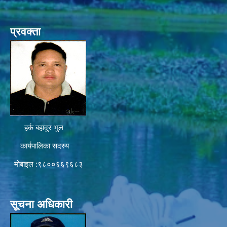
प्रवक्ता
हर्क बहादुर भुल
कार्यपालिका सदस्य
मोबाइल :९८००६६९६८३
सूचना अधिकारी